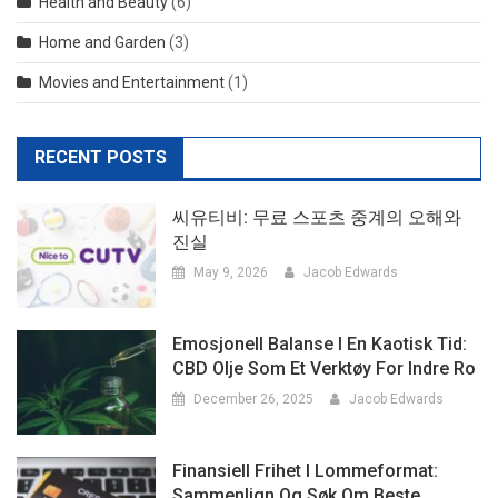
Health and Beauty
(6)
Home and Garden
(3)
Movies and Entertainment
(1)
RECENT POSTS
씨유티비: 무료 스포츠 중계의 오해와
진실
May 9, 2026
Jacob Edwards
Emosjonell Balanse I En Kaotisk Tid:
CBD Olje Som Et Verktøy For Indre Ro
December 26, 2025
Jacob Edwards
Finansiell Frihet I Lommeformat:
Sammenlign Og Søk Om Beste