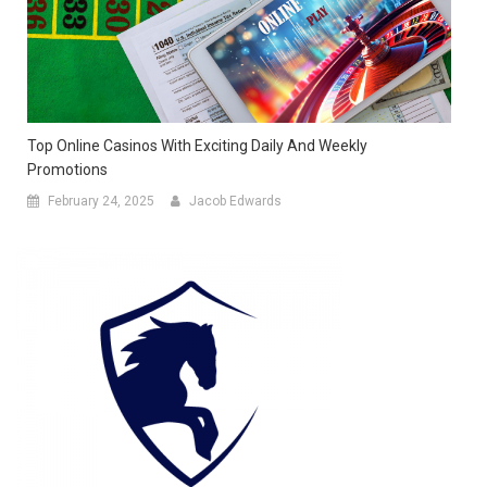
Top Online Casinos With Exciting Daily And Weekly
Promotions
February 24, 2025
Jacob Edwards