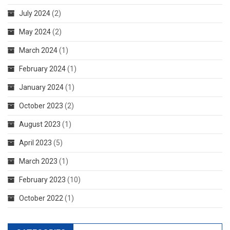
July 2024
(2)
May 2024
(2)
March 2024
(1)
February 2024
(1)
January 2024
(1)
October 2023
(2)
August 2023
(1)
April 2023
(5)
March 2023
(1)
February 2023
(10)
October 2022
(1)