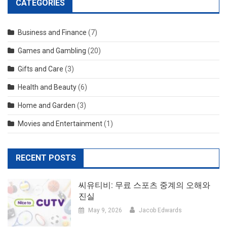
CATEGORIES
Business and Finance
(7)
Games and Gambling
(20)
Gifts and Care
(3)
Health and Beauty
(6)
Home and Garden
(3)
Movies and Entertainment
(1)
RECENT POSTS
씨유티비: 무료 스포츠 중계의 오해와
진실
May 9, 2026
Jacob Edwards