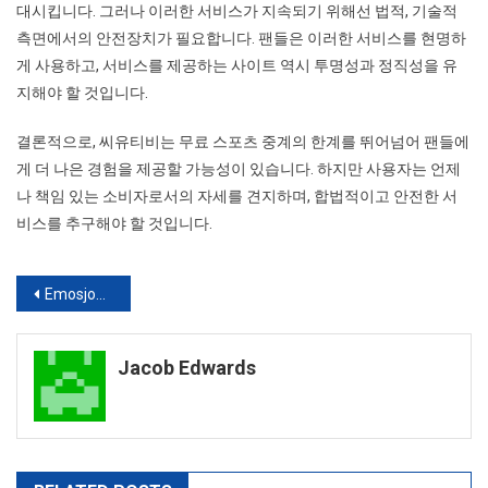
대시킵니다. 그러나 이러한 서비스가 지속되기 위해선 법적, 기술적
측면에서의 안전장치가 필요합니다. 팬들은 이러한 서비스를 현명하
게 사용하고, 서비스를 제공하는 사이트 역시 투명성과 정직성을 유
지해야 할 것입니다.
결론적으로, 씨유티비는 무료 스포츠 중계의 한계를 뛰어넘어 팬들에
게 더 나은 경험을 제공할 가능성이 있습니다. 하지만 사용자는 언제
나 책임 있는 소비자로서의 자세를 견지하며, 합법적이고 안전한 서
비스를 추구해야 할 것입니다.
Post
Emosjonell Balanse I En Kaotisk Tid: CBD Olje Som Et Verktøy For Indre Ro
navigation
Jacob Edwards