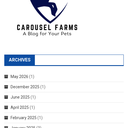
ARCHIVES
May 2026
(1)
December 2025
(1)
June 2025
(1)
April 2025
(1)
February 2025
(1)
January 2025
(3)