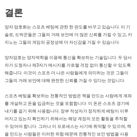
결론
양자 암호화는 스포츠 베팅에 관한 한 판도를 바꾸고 있습니다. 이 기
술로, 도박꾼들은 그들의 거래 보안에 더 많은 신뢰를 가질 수 있고, 카
지노는 그들의 게임의 공정성에 더 자신감을 가질 수 있습니다.
양자암호는 양자역학을 이용해 통신을 확보하는 기술입니다. 두 당사
자가 도청자나 제3자가 메시지를 가로챌 걱정 없이 통신할 수 있도록
해줍니다. 이것이 스포츠 더 나은 사람들에게 의미하는 것은 그들이
그들의 거래 보안에 대해 완전한 신뢰를 가질 수 있다는 것입니다.
스포츠 베팅을 확보하는 전통적인 방법은 책을 만드는 사람에게 계좌
를 개설하고 돈을 입금하는 것을 포함합니다. 이 돈은 스포츠 경기에
내기를 걸기 위해 사용됩니다. 장부 작성자가 정직하게 베팅이 이루
어지고 있는지 확인하기 위해서는 해당 계정의 모든 활동을 추적할
수 있어야 합니다. 그러나 이 프로세스는 사기에 취약할 수 있으며, 책
을 만드는 사람들은 이러한 위험 때문에 전통적인 보안 방법을 사용