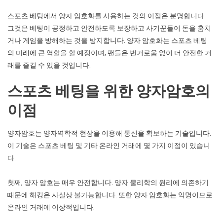
스포츠 베팅에서 양자 암호화를 사용하는 것의 이점은 분명합니다.
그것은 베팅이 공정하고 안전하도록 보장하고 사기꾼들이 돈을 훔치
거나 게임을 방해하는 것을 방지합니다. 양자 암호화는 스포츠 베팅
의 미래에 큰 역할을 할 예정이며, 팬들은 번거로움 없이 더 안전한 거
래를 즐길 수 있을 것입니다.
스포츠 베팅을 위한 양자암호의
이점
양자암호는 양자역학적 현상을 이용해 통신을 확보하는 기술입니다.
이 기술은 스포츠 베팅 및 기타 온라인 거래에 몇 가지 이점이 있습니
다.
첫째, 양자 암호는 매우 안전합니다. 양자 물리학의 원리에 의존하기
때문에 해킹은 사실상 불가능합니다. 또한 양자 암호화는 익명이므로
온라인 거래에 이상적입니다.