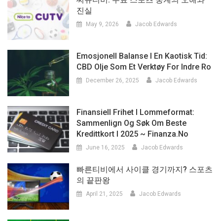
진실
May 9, 2026
Jacob Edwards
Emosjonell Balanse I En Kaotisk Tid:
CBD Olje Som Et Verktøy For Indre Ro
December 26, 2025
Jacob Edwards
Finansiell Frihet I Lommeformat:
Sammenlign Og Søk Om Beste
Kredittkort I 2025 ~ Finanza.no
June 16, 2025
Jacob Edwards
빠른티비에서 사이클 경기까지? 스포츠
의 끝판왕
April 21, 2025
Jacob Edwards