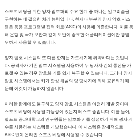
스포츠 베팅을 위한 양자 암호화의 주요 한계 중 하나는 알고리즘을
구현하는 데 필요한 처리 능력입니다. 현재 대부분의 양자 암호 시스
템은 응용 프로그램별 집적 회로(ASIC)의 사용에 의존합니다. 이를 통
해 은행 및 국가 보안과 같이 보안이 중요한 애플리케이션에만 광범
위하게 사용할 수 있습니다.
양자 암호 시스템의 또 다른 한계는 가로채기에 취약하다는 것입니
다. 공격자가 기존 암호 시스템을 사용하여 두 당사자 간의 통신을 가
로챌 수 있는 경우 암호화 키를 쉽게 복구할 수 있습니다. 그러나 양자
암호 시스템에서는 키가 항상 채널의 양 당사자에 의해 공유되기 때
문에 이것이 가능하지 않습니다.
이러한 한계에도 불구하고 양자 암호 시스템은 여전히 개발 중이며
스포츠 베팅에 사용될 가능성이 있는지 테스트 중입니다. 예를 들어,
델프트 공과대학교의 연구원들은 암호화 키를 생성하기 위해 광자 계
수를 사용하는 시스템을 개발했습니다. 이 시스템은 잠재적으로
ASIC 없이 온라인 스포츠 베팅에 사용될 수 있습니다.