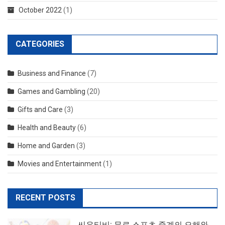
October 2022
(1)
CATEGORIES
Business and Finance
(7)
Games and Gambling
(20)
Gifts and Care
(3)
Health and Beauty
(6)
Home and Garden
(3)
Movies and Entertainment
(1)
RECENT POSTS
씨유티비: 무료 스포츠 중계의 오해와