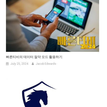
빠른티비의 데이터 절약 모드 활용하기
July 25, 2024
Jacob Edwards