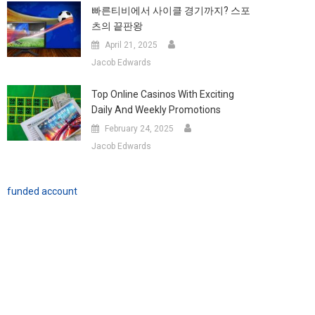
빠른티비에서 사이클 경기까지? 스포
츠의 끝판왕
April 21, 2025
Jacob Edwards
Top Online Casinos With Exciting
Daily And Weekly Promotions
February 24, 2025
Jacob Edwards
funded account