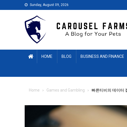
Skip
Sunday, August 09, 2026
to
content
HOME
BLOG
BUSINESS AND FINANCE
Home
Games and Gambling
빠른티비의 데이터 