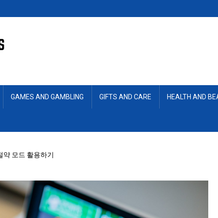
GAMES AND GAMBLING
GIFTS AND CARE
HEALTH AND B
절약 모드 활용하기