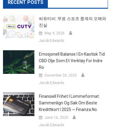
RECENT POSTS
씨유티비: 무료 스포츠 중계의 오해와
진실
May 9, 2026
Jacob Edwards
Emosjonell Balanse I En Kaotisk Tid:
CBD Olje Som Et Verktøy For Indre
Ro
December 26, 2025
Jacob Edwards
Finansiell Frihet I Lommeformat:
Sammenlign Og Søk Om Beste
Kredittkort I 2025 ~ Finanza.no
June 16, 2025
Jacob Edwards